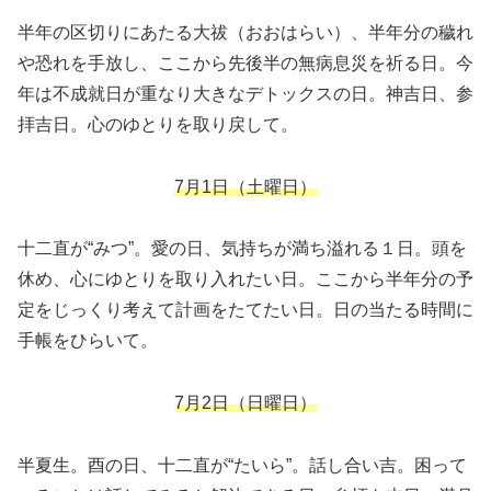
半年の区切りにあたる大祓（おおはらい）、半年分の穢れ
や恐れを手放し、ここから先後半の無病息災を祈る日。今
年は不成就日が重なり大きなデトックスの日。神吉日、参
拝吉日。心のゆとりを取り戻して。
7月1
日（土曜日）
十二直が“みつ”。愛の日、気持ちが満ち溢れる１日。頭を
休め、心にゆとりを取り入れたい日。ここから半年分の予
定をじっくり考えて計画をたてたい日。日の当たる時間に
手帳をひらいて。
7月2日（日曜日）
半夏生。酉の日、十二直が“たいら”。話し合い吉。困って