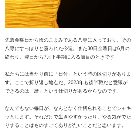
先週金曜日から陰のこよみである八専に入っており、その
八専にすっぽりと覆われた今週。また30日金曜日は6月の
終わり、翌日から7月下半期に入る節目のときです。
私たちには当たり前に「日付」という時の区切りがありま
す。ここで折り返し地点だ、2023年も後半戦だと意識が
できるのは「暦」という仕切りがあるからなのです。
なんでもない毎日が、なんとなく仕切られることでシャキ
ッとします。それだけで生きやすかったり、やる気がでた
りすることはものすごくありがたいことだと思います。