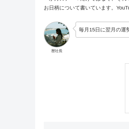
お日柄について書いています。You
毎月15日に翌月の運
暦社長