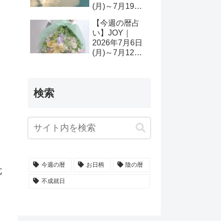
(月)～7月19日
(日)
【今週の暦占
い】JOY｜
2026年7月6日
(月)～7月12日
(日)
検索
今週の暦
お日柄
陰の暦
七
不成就日