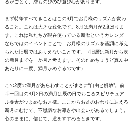
るがごとく、暦ものびのび遊び心があります。
まず特筆すべてきことはこの8月でお月様のリズムが変わ
ること。これは大きな変化です。8月は満月が2度巡りま
す。これは私たちが現在使っている新暦というカレンダー
ならではのイベントごとで、お月様のリズムを基調に考え
られた旧暦ではありえないことです。（旧暦は新月から次
の新月までを一か月と考えます。そのためちょうど真ん中
あたりに一度、満月がめぐるのです）
この2度の満月があらわすことがまさに“自由と解放”。前
半一回目の8月2日の満月は辰の日でおこるスピリチュア
ル要素がつよめなお月様。ここからお盆のおわりに迎える
新月にむけて、不思議なお導きや出会いがあるでしょう。
心のままに、信じて、道をすすめるときです。