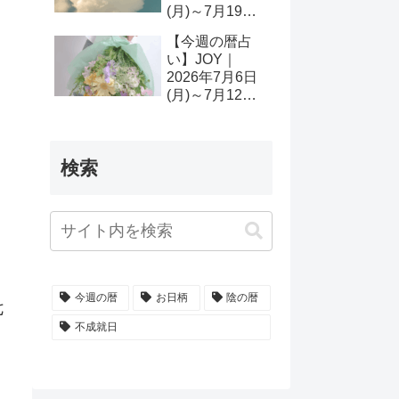
(月)～7月19日
(日)
【今週の暦占
い】JOY｜
2026年7月6日
(月)～7月12日
(日)
検索
今週の暦
お日柄
陰の暦
七
不成就日