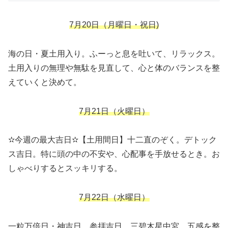
7月20日（月曜日・祝日
)
海の日・夏土用入り。ふーっと息を吐いて、リラックス。
土用入りの無理や無駄を見直して、心と体のバランスを整
えていくと決めて。
7月21日（火曜日）
✫今週の最大吉日✫【土用間日】十二直のぞく。デトック
ス吉日。特に頭の中の不安や、心配事を手放せるとき。お
しゃべりするとスッキリする。
7月22日（水曜日）
一粒万倍日・神吉日。参拝吉日。三碧木星中宮。五感を整