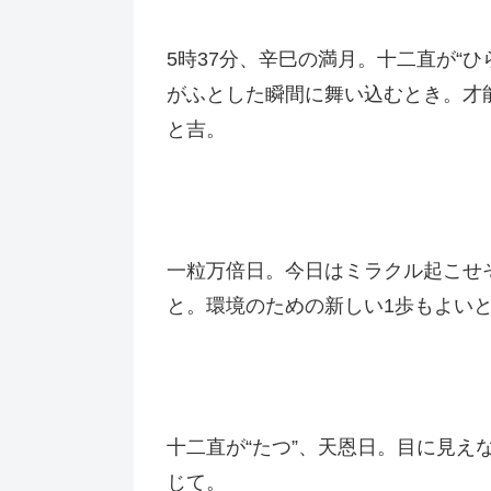
5時37分、辛巳の満月。十二直が“
がふとした瞬間に舞い込むとき。才
と吉。
一粒万倍日。今日はミラクル起こせ
と。環境のための新しい1歩もよい
十二直が“たつ”、天恩日。目に見
じて。