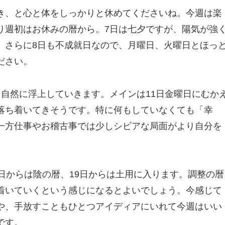
き、と心と体をしっかりと休めてくださいね。今週は楽
り週初はお休みの暦から。7日は七夕ですが、陽気が強
。さらに8日も不成就日なので、月曜日、火曜日とほっ
ださい。
と自然に浮上していきます。メインは11日金曜日にむか
落ち着いてきそうです。特に何もしていなくても「幸
一方仕事やお稽古事では少しシビアな局面がより自分を
日からは陰の暦、19日からは土用に入ります。調整の暦
着いていくという感じになるとよいでしょう。今感じて
や、手放すこともひとつアイディアにいれて今週はいい
です。