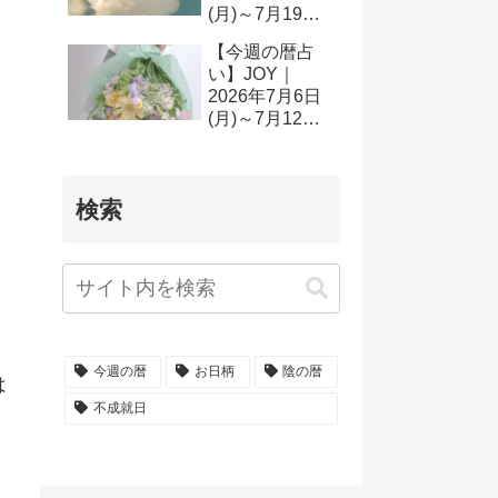
(月)～7月19日
(日)
【今週の暦占
い】JOY｜
2026年7月6日
(月)～7月12日
(日)
検索
今週の暦
お日柄
陰の暦
は
不成就日