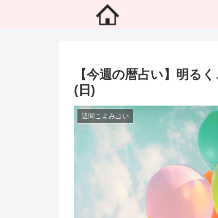
【今週の暦占い】明るく、か
(日)
週間こよみ占い