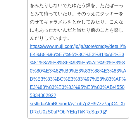
をみたりしないでたゆたう煙を、ただぼーっ
とみて待っていたり。そのうえにクッキーを
のせてキャラメルをとかしてみたり。こんな
にもあったかいんだと当たり前のことを楽し
んだりしています。
https://www.muji.com/jp/ja/store/cmdty/detail/%
E4%B8%96%E7%95%8C%E3%81%AE%E3
%81%8A%E8%8F%93%E5%AD%90%E3%8
0%80%E3%82%B9%E3%83%88%E3%83%A
D%E3%83%BC%E3%83%97%E3%83%AF%
E3%83%83%E3%83%95%E3%83%AB/4550
583436292?
srsltid=AfmBOoprdAy1ub7p2H97zv7apC4_Xi
DRcU0zS0uPOblYElgTkKRcSgx9