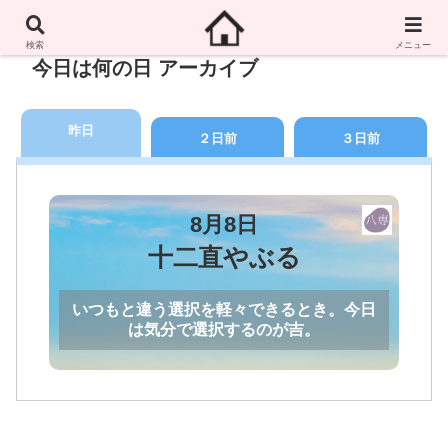
検索
メニュー
今日は何の日 アーカイブ
昨日
２日前
３日前
8月8日
十二直やぶる
いつもと違う選択を軽々できるとき。今日
は気分で選択するのが吉。